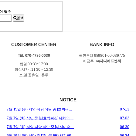
어
필수
검색
CUSTOMER CENTER
BANK INFO
TEL 070-4786-0030
국민은행 989801-00-039775
예금주 :
㈜디디에프앤씨
평일 09:30~17:00
점심시간 : 11:30 ~ 12:30
토,일,공휴일 : 휴무
NOTICE
7월 15일 (수) 저염·저당 식단 중 [호박새…
07-13
7월 7일 (화) 식단 중 [단호박튀김] 대체의…
07-03
7월 7일 (화) 저염·저당 식단 중 [다시마숙…
06-30
6월 29일 (월) 식단 중 [콩나물황태해장국]…
06-24