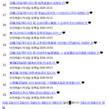
10월 22일 [화] 식단 중 배추겉절이 대체의 건
38
반찬해결사
작성일
등록일 2024-10-21
10월 12일 [토] 식단 중 옛날소세지전 -> 너비아니구이 대체의 건
37
반찬해결사
작성일
등록일 2024-10-11
10월 8일 [화] 식단 중 소세지콩나물찜 -> 소세지구이 대체의 건
36
반찬해결사
작성일
등록일 2024-10-07
★디디마트가 새롭게 오픈되었습니다>_<
35
반찬해결사
작성일
등록일 2024-10-07
10월 5일 [토] 식단 중 고추장어묵볶음, 마카로니콘샐러드 대체의 건
34
반찬해결사
작성일
등록일 2024-10-03
10월 3일 [목] 식단 중 건새우마늘쫑볶음 - > 브로콜리감자볶음 대체의 건
33
반찬해결사
작성일
등록일 2024-10-02
★9월28일[토] 들깨버섯탕 안내의 건.
32
반찬해결사
작성일
등록일 2024-09-27
★10월 개천절 관련 배송공지 입니다.
31
반찬해결사
작성일
등록일 2024-09-25
☆09월10일에 식단 업데이트 -> 09월11일로 변경됩니다.
30
반찬해결사
작성일
등록일 2024-09-10
★2024년 추석 택배 공지사항입니다.
29
반찬해결사
작성일
등록일 2024-09-09
처음
1
페이지
2
페이지
3
페이지
4
페이지
5
페이지
열린
6
페이지
7
페이지
8
페이지
맨
끝