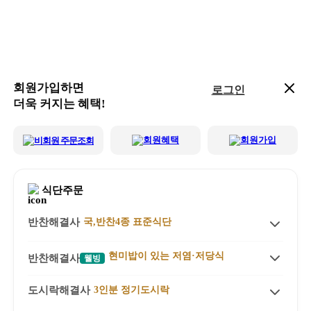
회원가입하면
로그인
더욱 커지는 혜택!
회원혜택
회원가입
비회원 주문조회
식단주문
반찬해결사
국,반찬4종 표준식단
상품소개
현미밥이 있는 저염·저당식
반찬해결사
웰빙
식단정보 & 성분
상품소개
도시락해결사
3인분 정기도시락
식단정보 & 성분