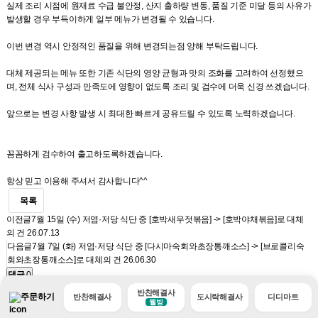
실제 조리 시점에 원재료 수급 불안정, 산지 출하량 변동, 품질 기준 미달 등의 사유가
발생할 경우 부득이하게 일부 메뉴가 변경될 수 있습니다.
이번 변경 역시 안정적인 품질을 위해 변경되는점 양해 부탁드립니다.
대체 제공되는 메뉴 또한 기존 식단의 영양 균형과 맛의 조화를 고려하여 선정했으
며, 전체 식사 구성과 만족도에 영향이 없도록 조리 및 검수에 더욱 신경 쓰겠습니다.
앞으로는 변경 사항 발생 시 최대한 빠르게 공유드릴 수 있도록 노력하겠습니다.
꼼꼼하게 검수하여 출고하도록하겠습니다.
항상 믿고 이용해 주셔서 감사합니다^^
목록
이전글
7월 15일 (수) 저염·저당 식단 중 [호박새우젓볶음] -> [호박야채볶음]로 대체
의 건
26.07.13
다음글
7월 7일 (화) 저염·저당 식단 중 [다시마숙회와초장통깨소스] -> [브로콜리숙
회와초장통깨소스]로 대체의 건
26.06.30
댓글
0
댓글목록
반찬해결사
주문하기
반찬해결사
도시락해결사
디디마트
웰빙
등록된 댓글이 없습니다.